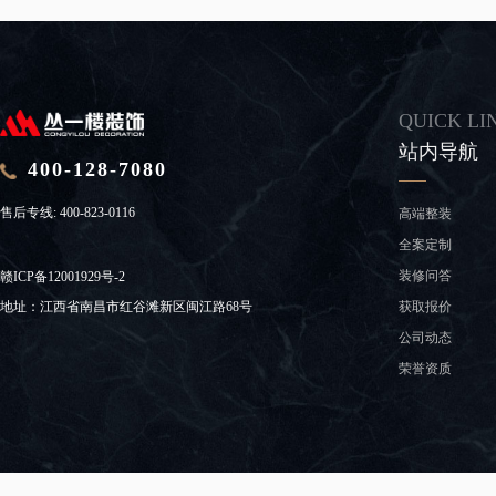
QUICK LI
站内导航
400-128-7080
售后专线:
400-823-0116
高端整装
全案定制
装修问答
赣ICP备12001929号-2
获取报价
地址：江西省南昌市红谷滩新区闽江路68号
公司动态
荣誉资质