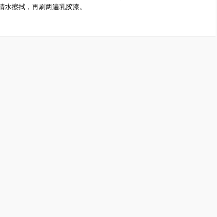
清水擦拭，再刷两遍乳胶漆。