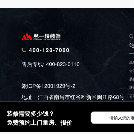
Q
400-128-7080
高
售后专线:
400-823-0116
全
装
赣ICP备12001929号-2
获
地址：江西省南昌市红谷滩新区闽江路68号
公
荣
装修需要多少钱？
免费预约上门量房、报价