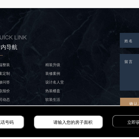
UICK LINK
站内导航
端整装
精装升级
案定制
装修案例
修问答
设计名人堂
取报价
热装楼盘
司动态
软装生活
誉资质
关于丛一楼